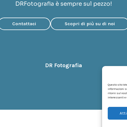
DRFotografia è sempre sul pezzo!
Contattaci
Scopri di più su di noi
DR Fotografia
Questo sito Web
informazioni s
ritorni sul nos
interessanti e u
Atti
DRFot