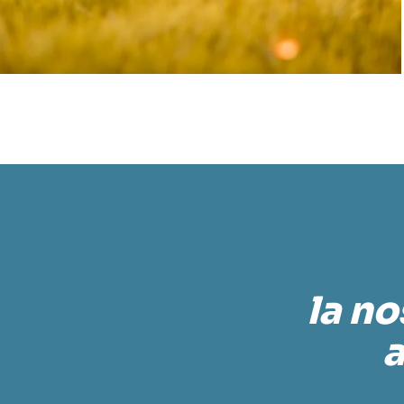
la no
a