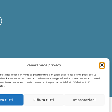
Panoramica privacy
 utilizza i cookie in modo da poterti offrire la migliore esperienza utente possibile. Le
ui cookie sono memorizzate nel tuo browser e svolgono funzioni come riconoscerti quando
tro sito Web e aiutare il nostro team a capire quali sezioni del sito Web ritieni più
tili.
va tutti
Rifiuta tutti
Impostazioni
,
.
ografia
proudly powered by WordPress