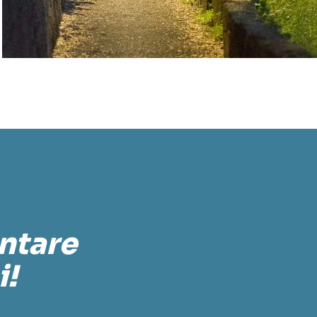
ontare
i!