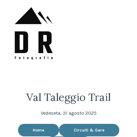
Skip
to
content
DRFotografia
Sempre sul pezzo!
Val Taleggio Trail
Vedeseta, 31 agosto 2025
Home
Circuiti & Gare