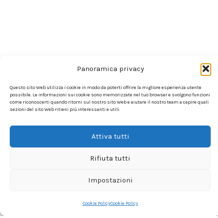
Panoramica privacy
Questo sito Web utilizza i cookie in modo da poterti offrire la migliore esperienza utente
possibile. Le informazioni sui cookie sono memorizzate nel tuo browser e svolgono funzioni
come riconoscerti quando ritorni sul nostro sito Web e aiutare il nostro team a capire quali
sezioni del sito Web ritieni più interessanti e utili.
Attiva tutti
Rifiuta tutti
Impostazioni
Cookie Policy
Cookie Policy