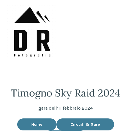
Skip
to
content
DRFotografia
Sempre sul pezzo!
Timogno Sky Raid 2024
gara dell’11 febbraio 2024
Home
Circuiti & Gare