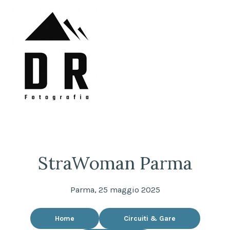
Skip
to
content
DRFotografia
Sempre sul pezzo!
StraWoman Parma
Parma, 25 maggio 2025
Home
Circuiti & Gare