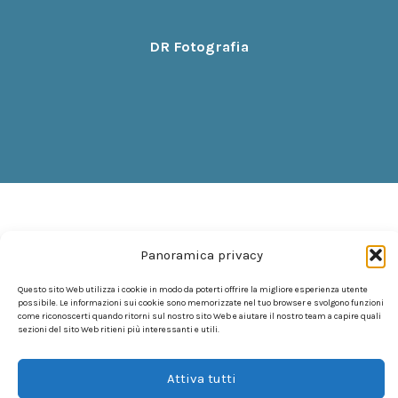
DR Fotografia
Panoramica privacy
Questo sito Web utilizza i cookie in modo da poterti offrire la migliore esperienza utente
possibile. Le informazioni sui cookie sono memorizzate nel tuo browser e svolgono funzioni
come riconoscerti quando ritorni sul nostro sito Web e aiutare il nostro team a capire quali
sezioni del sito Web ritieni più interessanti e utili.
Attiva tutti