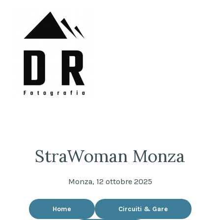
Skip
to
content
DRFotografia
Sempre sul pezzo!
StraWoman Monza
Monza, 12 ottobre 2025
Home
Circuiti & Gare