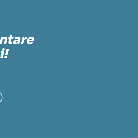
ontare
i!