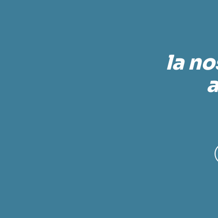
la no
a