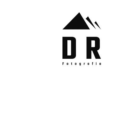
Skip
to
content
DRFotografia
Sempre sul pezzo!