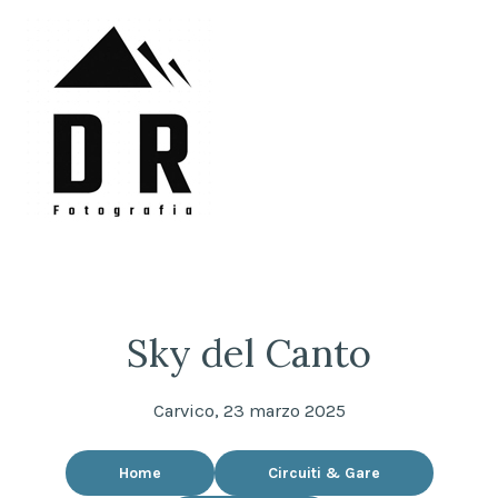
Skip
to
content
DRFotografia
Sempre sul pezzo!
Sky del Canto
Carvico, 23 marzo 2025
Home
Circuiti & Gare