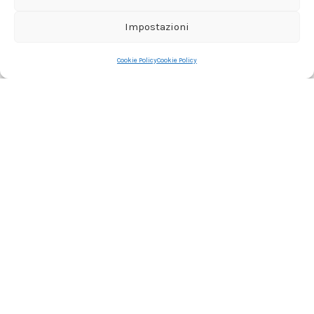
Impostazioni
Cookie Policy
Cookie Policy
Proudly powered by
WordPress
Facebook
Instagram
Link