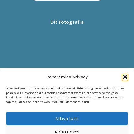
DR Fotografia
Panoramica privacy
Questo sito Web utilizza i cookie in modo da poterti offrire la migliore esperienza utente
possibile. Le informazioni sui cookie sono memorizzate nel tuo browser e svolgono
funzioni come riconoscerti quando ritorni sul nostro sito Web e aiutare il nostro team a
capire quali sezioni del sito Web ritieni più interessanti e utili.
Attiva tutti
Rifiuta tutti