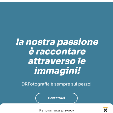
la nostra passione
è raccontare
attraverso le
immagini!
DRFotografia è sempre sul pezzo!
Contattaci
Scopri di più su di noi
Panoramica privacy