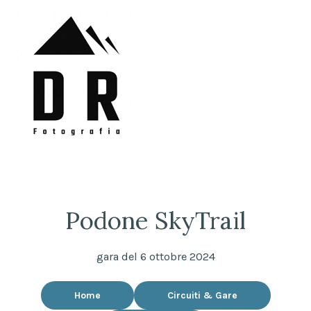
Skip
to
content
DRFotografia
Sempre sul pezzo!
Podone SkyTrail
gara del 6 ottobre 2024
Home
Circuiti & Gare