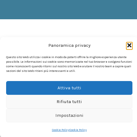
Panoramica privacy
Questo sito Web utilizza i cookie in modo da poterti offrire la migliore esperienza utente
possibile. Le informazioni sui cookie sono memorizzate nel tuo browser e svolgono funzioni
come riconoscerti quando ritorni sul nostro sito Web e aiutare il nostro team a capire quali
sezioni del sito Web ritieni più interessanti e utili.
Attiva tutti
Rifiuta tutti
Impostazioni
Cookie Policy
Cookie Policy