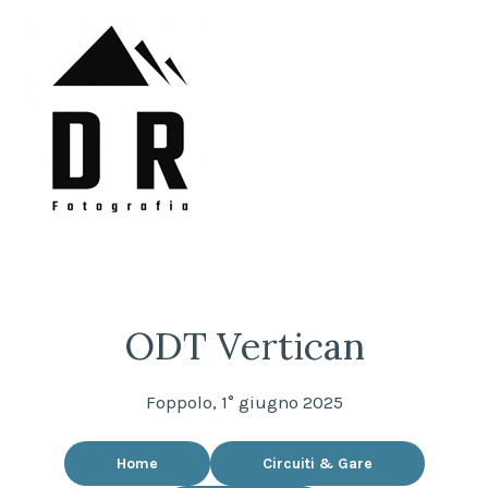
Skip
to
content
DRFotografia
Sempre sul pezzo!
ODT Vertican
Foppolo, 1° giugno 2025
Home
Circuiti & Gare