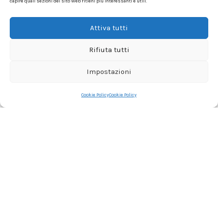
capire quali sezioni del sito Web ritieni più interessanti e utili.
Attiva tutti
Rifiuta tutti
Impostazioni
Cookie Policy
Cookie Policy
Proudly powered by
WordPress
Facebook
Instagram
Link