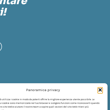
ontare
i!
Panoramica privacy
 utilizza i cookie in modo da poterti offrire la migliore esperienza utente possibile. Le
ui cookie sono memorizzate nel tuo browser e svolgono funzioni come riconoscerti quando
tro sito Web e aiutare il nostro team a capire quali sezioni del sito Web ritieni più