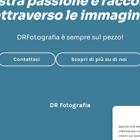
stra passione è racc
ttraverso le immagin
DRFotografia è sempre sul pezzo!
Contattaci
Scopri di più su di noi
DR Fotografia
Questo sito Web
informazioni s
ritorni sul nos