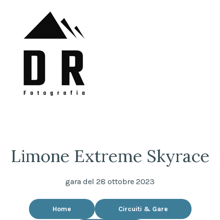
Skip
to
content
DRFotografia
Sempre sul pezzo!
Limone Extreme Skyrace
gara del 28 ottobre 2023
Home
Circuiti & Gare