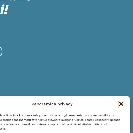
i!
Panoramica privacy
 utilizza i cookie in modo da poterti offrire la migliore esperienza utente possibile. Le
ui cookie sono memorizzate nel tuo browser e svolgono funzioni come riconoscerti quando
tro sito Web e aiutare il nostro team a capire quali sezioni del sito Web ritieni più
tili.