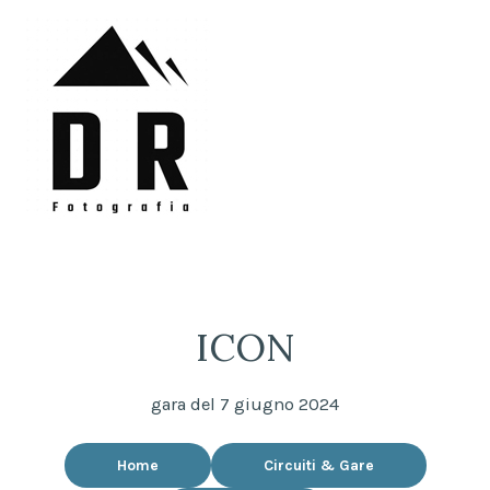
Skip
to
content
DRFotografia
Sempre sul pezzo!
ICON
gara del 7 giugno 2024
Home
Circuiti & Gare