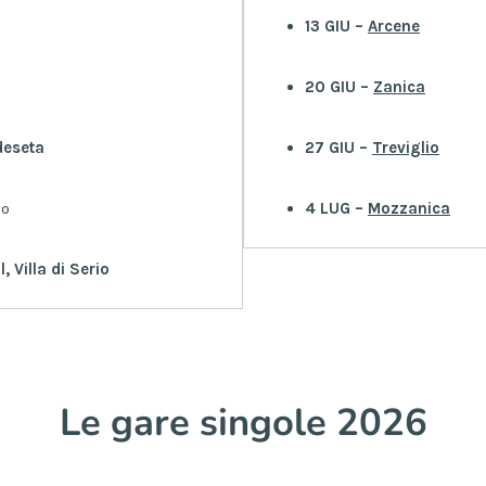
13 GIU –
Arcene
20 GIU –
Zanica
deseta
27 GIU –
Treviglio
n
o
4 LUG –
Mozzanica
 Villa di Serio
Le gare singole 2026