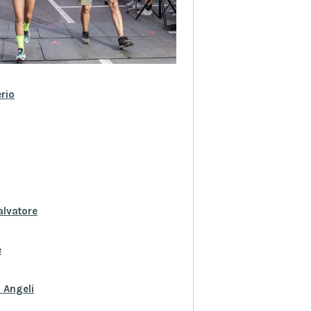
rio
alvatore
e
 Angeli