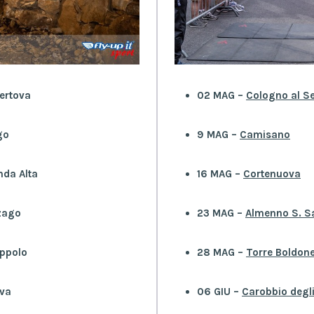
Vertova
02 MAG –
Cologno al Se
go
9 MAG –
Camisano
nda Alta
16 MAG –
Cortenuova
zzago
23 MAG –
Almenno S. S
oppolo
28 MAG –
Torre Boldon
ova
06 GIU –
Carobbio degli