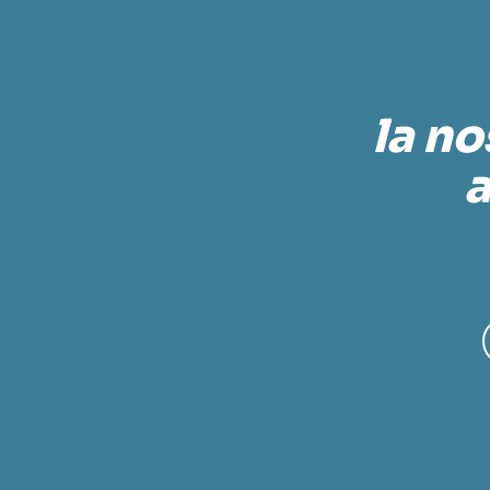
la no
a