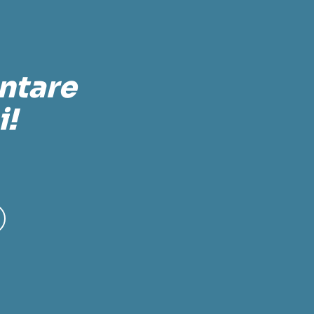
ontare
i!