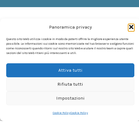
Panoramica privacy
Questo sito Web utilizza i cookie in modo da poterti offrire la migliore esperienza utente
possibile. Le informazioni sui cookie sono memorizzate nel tuo browser e svolgono funzioni
come riconoscerti quando ritorni sul nostro sito Web e aiutare il nostro team a capire quali
sezioni del sito Web ritieni più interessanti e utili.
Attiva tutti
Rifiuta tutti
Impostazioni
Cookie Policy
Cookie Policy