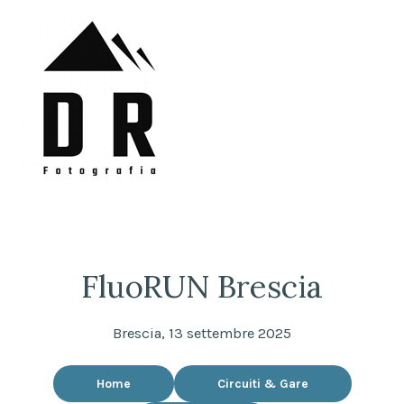
Skip
to
content
DRFotografia
Sempre sul pezzo!
FluoRUN Brescia
Brescia, 13 settembre 2025
Home
Circuiti & Gare