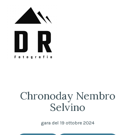
Skip
to
content
DRFotografia
Sempre sul pezzo!
Chronoday Nembro
Selvino
gara del 19 ottobre 2024