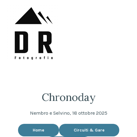
Skip
to
content
DRFotografia
Sempre sul pezzo!
Chronoday
Nembro e Selvino, 18 ottobre 2025
Home
Circuiti & Gare