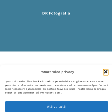
DR Fotografia
Panoramica privacy
Questo sito Web utilizza i cookie in modo da poterti offrire la migliore esperienza utente
possibile. Le informazioni sui cookie sono memorizzate nel tuo browser e svolgono funzioni
come riconoscerti quando ritorni sul nostro sito Web e aiutare il nostro team a capire quali
sezioni del sito Web ritieni più interessanti e utili.
Attiva tutti