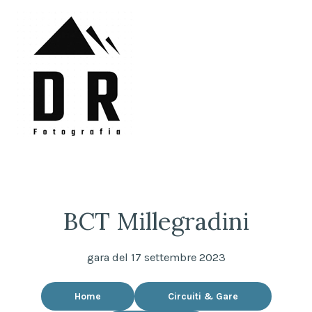
Skip
to
content
DRFotografia
Sempre sul pezzo!
BCT Millegradini
gara del 17 settembre 2023
Home
Circuiti & Gare