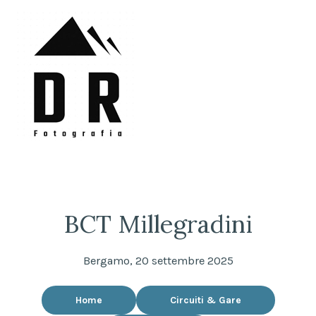
Skip
to
content
DRFotografia
Sempre sul pezzo!
BCT Millegradini
Bergamo, 20 settembre 2025
Home
Circuiti & Gare