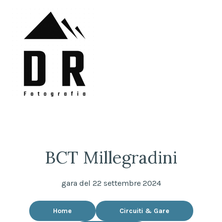
Skip
to
content
DRFotografia
Sempre sul pezzo!
BCT Millegradini
gara del 22 settembre 2024
Home
Circuiti & Gare