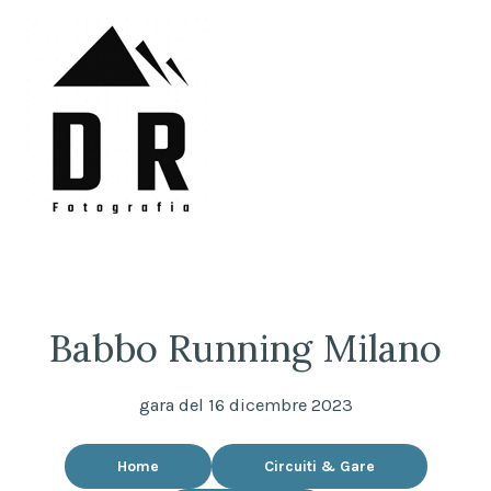
Skip
to
content
DRFotografia
Sempre sul pezzo!
Babbo Running Milano
gara del 16 dicembre 2023
Home
Circuiti & Gare