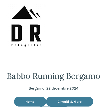
Skip
to
content
DRFotografia
Sempre sul pezzo!
Babbo Running Bergamo
Bergamo, 22 dicembre 2024
Home
Circuiti & Gare