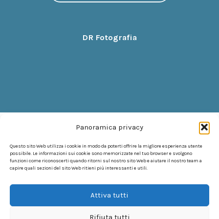
DR Fotografia
Panoramica privacy
Questo sito Web utilizza i cookie in modo da poterti offrire la migliore esperienza utente
possibile. Le informazioni sui cookie sono memorizzate nel tuo browser e svolgono
funzioni come riconoscerti quando ritorni sul nostro sito Web e aiutare il nostro team a
capire quali sezioni del sito Web ritieni più interessanti e utili.
Attiva tutti
Rifiuta tutti